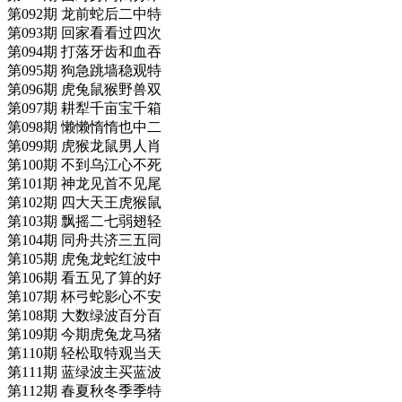
第092期 龙前蛇后二中特
第093期 回家看看过四次
第094期 打落牙齿和血吞
第095期 狗急跳墙稳观特
第096期 虎兔鼠猴野兽双
第097期 耕犁千亩宝千箱
第098期 懒懒惰惰也中二
第099期 虎猴龙鼠男人肖
第100期 不到乌江心不死
第101期 神龙见首不见尾
第102期 四大天王虎猴鼠
第103期 飘摇二七弱翅轻
第104期 同舟共济三五同
第105期 虎兔龙蛇红波中
第106期 看五见了算的好
第107期 杯弓蛇影心不安
第108期 大数绿波百分百
第109期 今期虎兔龙马猪
第110期 轻松取特观当天
第111期 蓝绿波主买蓝波
第112期 春夏秋冬季季特