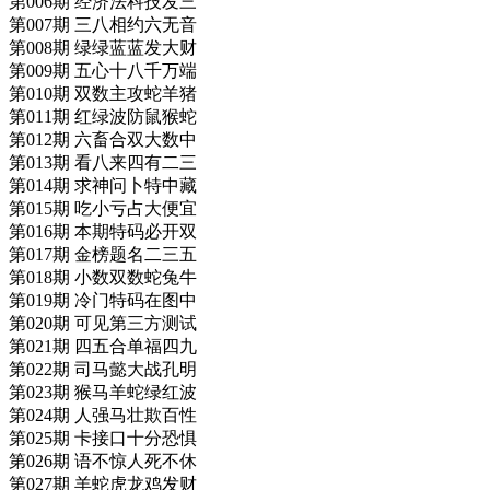
第006期 经济法科技发三
第007期 三八相约六无音
第008期 绿绿蓝蓝发大财
第009期 五心十八千万端
第010期 双数主攻蛇羊猪
第011期 红绿波防鼠猴蛇
第012期 六畜合双大数中
第013期 看八来四有二三
第014期 求神问卜特中藏
第015期 吃小亏占大便宜
第016期 本期特码必开双
第017期 金榜题名二三五
第018期 小数双数蛇兔牛
第019期 冷门特码在图中
第020期 可见第三方测试
第021期 四五合单福四九
第022期 司马懿大战孔明
第023期 猴马羊蛇绿红波
第024期 人强马壮欺百性
第025期 卡接口十分恐惧
第026期 语不惊人死不休
第027期 羊蛇虎龙鸡发财