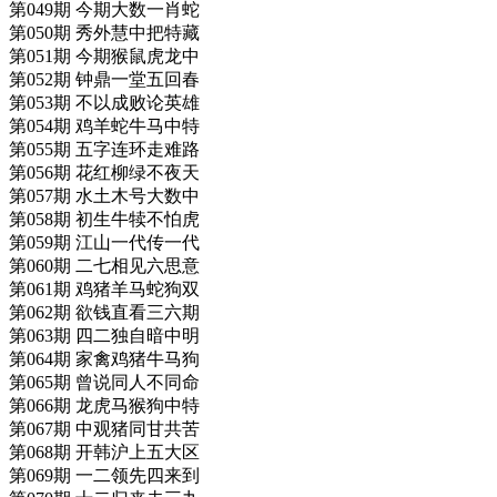
第049期 今期大数一肖蛇
第050期 秀外慧中把特藏
第051期 今期猴鼠虎龙中
第052期 钟鼎一堂五回春
第053期 不以成败论英雄
第054期 鸡羊蛇牛马中特
第055期 五字连环走难路
第056期 花红柳绿不夜天
第057期 水土木号大数中
第058期 初生牛犊不怕虎
第059期 江山一代传一代
第060期 二七相见六思意
第061期 鸡猪羊马蛇狗双
第062期 欲钱直看三六期
第063期 四二独自暗中明
第064期 家禽鸡猪牛马狗
第065期 曾说同人不同命
第066期 龙虎马猴狗中特
第067期 中观猪同甘共苦
第068期 开韩沪上五大区
第069期 一二领先四来到