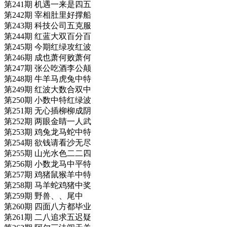
第241期 机遇一来是四五
第242期 宰相肚里好撑船
第243期 科技公司五克服
第244期 红蓝大双百分百
第245期 今期红绿攻红波
第246期 成也萧何败萧何
第247期 张公吃酒李公颠
第248期 牛羊马虎兔中特
第249期 红波大数合双中
第250期 小数中特红绿波
第251期 无心插柳柳成阴
第252期 两眼金睛一人武
第253期 鸡兔龙马蛇中特
第254期 欲钱请看沙无尽
第255期 山光水色二二四
第256期 小数龙马中平特
第257期 鸡猪鼠猴羊中特
第258期 马羊蛇鸡猪中奖
第259期 野兽、、尾中
第260期 四面八方都毕业
第261期 二八追求五迟疑